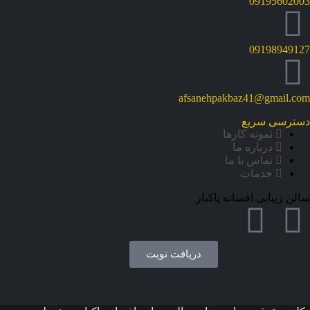
09195602003
09198949127
afsanehpakbaz41@gmail.com
دسترسی سریع
نمونه کارها
درباره ما
تماس با ما
خدمات
سالن زیبایی افسانه پاکباز
دریافت نوبت