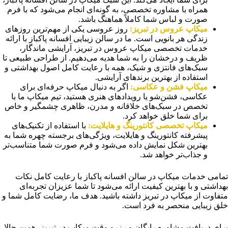
همراه با مشاوره تخصصی، به گونه‌ای انجام می‌شود که با فرم
صورت و لباس شما کاملاً هماهنگ باشد.
میکاپ عروس در تبریز
:
روز عروسی یکی از مهم‌ترین روزهای
زندگی هر بانویی است. ما در سالن زیبایی افسانه پاکباز با ارائه
خدمات تخصصی میکاپ عروس در تبریز، آرایشی ماندگار،
ظریف و درخشان را به شما هدیه می‌دهیم. از طراحی طبیعی تا
سبک‌های فانتزی و شیک، همه با رعایت کامل اصول بهداشتی و
استفاده از بهترین برندهای آرایشی.
میکاپ فشن و عکاسی
:
اگر به دنبال میکاپ حرفه‌ای برای
عکاسی، فشن‌شو یا رویدادهای هنری هستید، تیم میکاپ ما با
تخصص در سبک‌های خلاقانه و مدرن، ظاهری چشمگیر و خاص
برای شما خلق خواهد کرد.
میکاپ تخصصی کانتورینگ و هایلایت
:
با استفاده از تکنیک‌های
پیشرفته کانتورینگ و هایلایت، ویژگی‌های برجسته چهره شما به
بهترین شکل نمایش داده می‌شود و فرم صورت شما متناسب‌تر
و جذاب‌تر خواهد شد.
تمامی خدمات میکاپ در سالن افسانه پاکباز با رعایت کامل نکات
بهداشتی و با بهترین کیفیت ارائه می‌شود تا شما عزیزان تجربه‌ای
متفاوت از میکاپ در تبریز داشته باشید. هدف ما، رضایت کامل شما و
خلق زیبایی منحصر به فرد است.
برای دریافت مشاوره رایگان و رزرو وقت میکاپ در تبریز، همین حالا