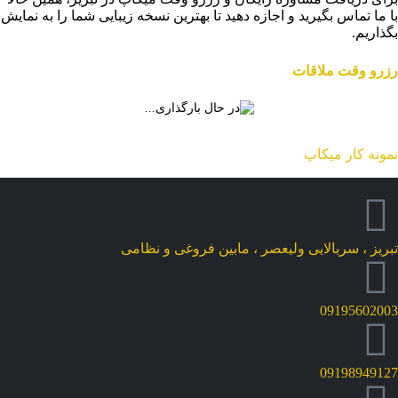
با ما تماس بگیرید و اجازه دهید تا بهترین نسخه زیبایی شما را به نمایش
بگذاریم.
رزرو وقت ملاقات
نمونه کار میکاپ
تبریز ، سربالایی ولیعصر ، مابین فروغی و نظامی
09195602003
09198949127