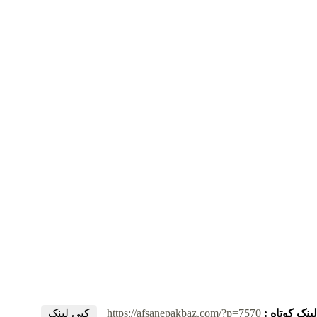
لینک کوتاه :
https://afsanepakbaz.com/?p=7570
کپی لینک