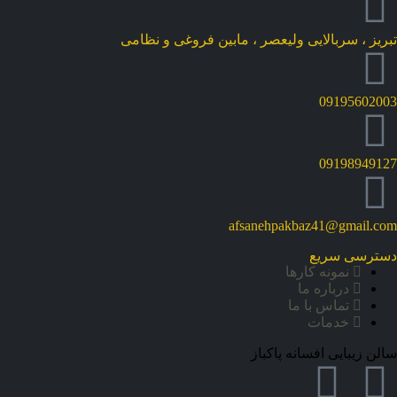
تبریز ، سربالایی ولیعصر ، مابین فروغی و نظامی
09195602003
09198949127
afsanehpakbaz41@gmail.com
دسترسی سریع
نمونه کارها
درباره ما
تماس با ما
خدمات
سالن زیبایی افسانه پاکباز