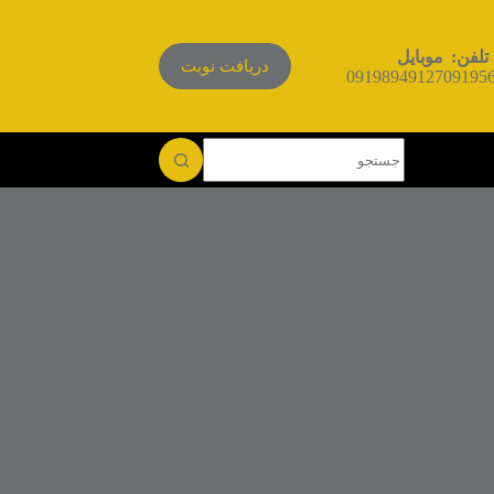
تلفن:
موبایل
دریافت نوبت
09198949127
09195