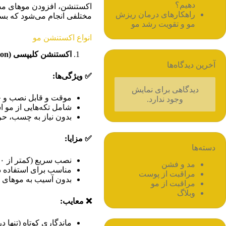
دهیم؟
اکستنشن، افزودن موهای مص
راهکارهای درمان ریزش
مختلفی انجام می‌شود که بست
مو و تقویت رشد مو
انواع اکستنشن مو
اکستنشن کلیپسی
(Clip-in Extension)
آخرین دیدگاه‌ها
✅
ویژگی‌ها
:
دیدگاهی برای نمایش
موقت و قابل نصب و
وجود ندارد.
شامل تکه‌هایی از مو 
بدون نیاز به چسب، حر
✅
مزایا
:
دسته‌ها
نصب سریع (کمتر از ۱۰ دقیقه)
مد و فشن
مناسب برای استفاده د
مراقبت از پوست
بدون آسیب به موهای 
مراقبت از مو
وبلاگ
❌
معایب
:
ماندگاری کوتاه (تنها د