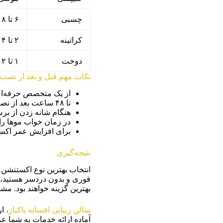
چسبی
۶ تا ۸ هفته
کراتینه
۲ تا ۴ ماه
دوخت
۱ تا ۲ ماه
نکات مهم قبل و بعد از نصب
از یک متخصص حرفه‌ای
تا ۴۸ ساعت بعد از نصب اکستنشن چسبی یا کراتینه، موهای خود را نشویید.
هنگام شانه زدن از ب
در زمان خواب موها را بب
برای افزایش عمر اکست
نتیجه‌گیری
انتخاب بهترین نوع اکستنشن م
فوری و بدون دردسر هستید،
بهترین گزینه خواهند بود. مشا
سالن زیبایی
افسانه پاکباز
،
ار
آماده ارائه خدمات به شما ع