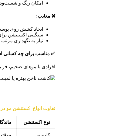
امکان رنگ و شست‌وشو
❌
معایب
:
ایجاد کشش روی پوس
سنگینی اکستنشن برای
نیاز به نگهداری مرتب 
✅
مناسب برای چه کسانی 
افرادی با موهای ضخیم، فر ی
نوشته مشابه:
کاشت ناخن بهتره یا لمینت؟ 
تفاوت انواع اکستنشن مو در 
نوع اکستنشن
ماندگا
کلیپسی
موقتی 