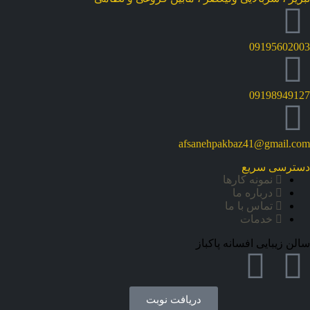
09195602003
09198949127
afsanehpakbaz41@gmail.com
دسترسی سریع
نمونه کارها
درباره ما
تماس با ما
خدمات
سالن زیبایی افسانه پاکباز
دریافت نوبت