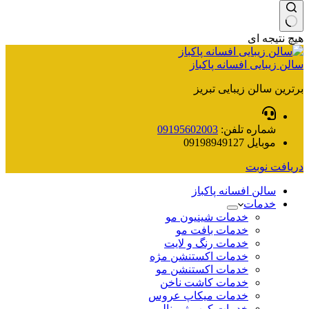
هیچ نتیجه ای
سالن زیبایی افسانه پاکباز
برترین سالن زیبایی تبریز
شماره تلفن:
09195602003
موبایل
09198949127
دریافت نوبت
سالن افسانه پاکباز
خدمات
خدمات شینیون مو
خدمات بافت مو
خدمات رنگ و لایت
خدمات اکستنشن مژه
خدمات اکستنشن مو
خدمات کاشت ناخن
خدمات میکاپ عروس
خدمات کوپ ژورنالی