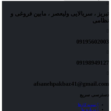
تبریز ، سربالایی ولیعصر ، مابین فروغی و
نظامی
09195602003
09198949127
afsanehpakbaz41@gmail.com
دسترسی سریع
نمونه کارها
درباره ما