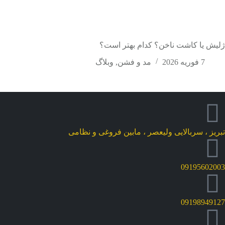
ژلیش یا کاشت ناخن؟ کدام بهتر است؟
7 فوریه 2026
مد و فشن
,
وبلاگ
تبریز ، سربالایی ولیعصر ، مابین فروغی و نظامی
09195602003
09198949127